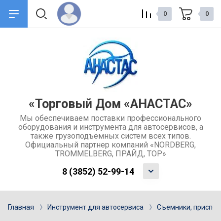
0
0
назад
назад
О компании
Сервис и поддержка
Общие сведения о компании
Доставка товаров
«Торговый Дом «АНАСТАС»
Мы обеспечиваем поставки профессионального
Контакты
Обмен и возврат товара
оборудования и инструмента для автосервисов, а
также грузоподъёмных систем всех типов.
Отзывы
Каталоги
Официальный партнер компаний «NORDBERG,
TROMMELBERG, ПРАЙД, ТОР»
Учредительные документы
Ремонт и услуги
8 (3852) 52-99-14
компании
Гарантия
Главная
Инструмент для автосервиса
Съемники, приспо