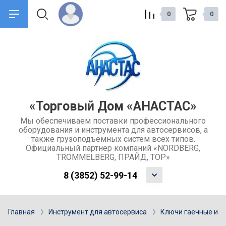
0
0
назад
назад
О компании
Сервис и поддержка
Общие сведения о компании
Доставка товаров
«Торговый Дом «АНАСТАС»
Мы обеспечиваем поставки профессионального
Контакты
Обмен и возврат товара
оборудования и инструмента для автосервисов, а
также грузоподъёмных систем всех типов.
Отзывы
Каталоги
Официальный партнер компаний «NORDBERG,
TROMMELBERG, ПРАЙД, ТОР»
Учредительные документы
Ремонт и услуги
8 (3852) 52-99-14
компании
Гарантия
Главная
Инструмент для автосервиса
Ключи гаечные и н