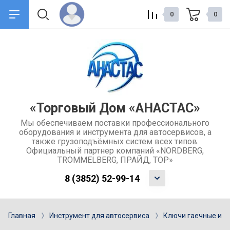
0
0
назад
назад
О компании
Сервис и поддержка
Общие сведения о компании
Доставка товаров
«Торговый Дом «АНАСТАС»
Мы обеспечиваем поставки профессионального
Контакты
Обмен и возврат товара
оборудования и инструмента для автосервисов, а
также грузоподъёмных систем всех типов.
Отзывы
Каталоги
Официальный партнер компаний «NORDBERG,
TROMMELBERG, ПРАЙД, ТОР»
Учредительные документы
Ремонт и услуги
8 (3852) 52-99-14
компании
Гарантия
Главная
Инструмент для автосервиса
Ключи гаечные и н