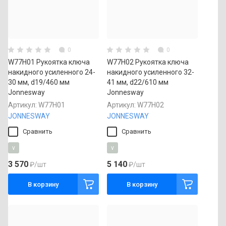
0
0
W77H01 Рукоятка ключа
W77H02 Рукоятка ключа
накидного усиленного 24-
накидного усиленного 32-
30 мм, d19/460 мм
41 мм, d22/610 мм
Jonnesway
Jonnesway
Артикул:
W77H01
Артикул:
W77H02
JONNESWAY
JONNESWAY
Сравнить
Сравнить
v
v
3 570
5 140
₽
/шт
₽
/шт
В корзину
В корзину