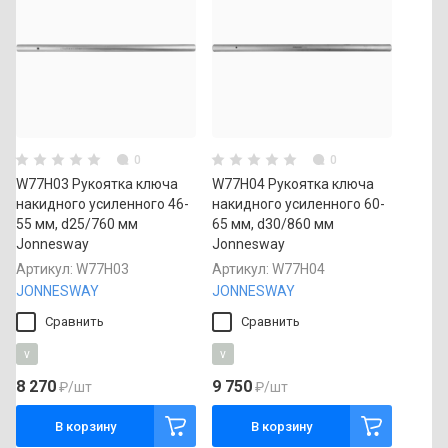
0
0
W77H03 Рукоятка ключа
W77H04 Рукоятка ключа
накидного усиленного 46-
накидного усиленного 60-
55 мм, d25/760 мм
65 мм, d30/860 мм
Jonnesway
Jonnesway
Артикул:
W77H03
Артикул:
W77H04
JONNESWAY
JONNESWAY
Сравнить
Сравнить
v
v
8 270
9 750
₽
/шт
₽
/шт
В корзину
В корзину