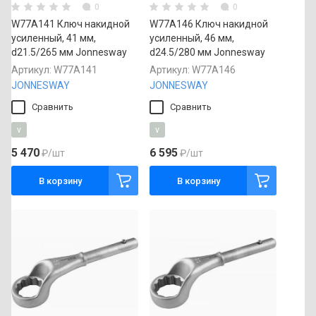
0
0
W77A141 Ключ накидной
W77A146 Ключ накидной
усиленный, 41 мм,
усиленный, 46 мм,
d21.5/265 мм Jonnesway
d24.5/280 мм Jonnesway
Артикул:
W77A141
Артикул:
W77A146
JONNESWAY
JONNESWAY
Сравнить
Сравнить
v
v
5 470
6 595
₽
/шт
₽
/шт
В корзину
В корзину