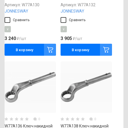
Артикул:
W77A130
Артикул:
W77A132
JONNESWAY
JONNESWAY
Сравнить
Сравнить
v
v
3 240
3 905
₽
/шт
₽
/шт
В корзину
В корзину
0
0
W77A136 Ключ накидной
W77A138 Ключ накидной