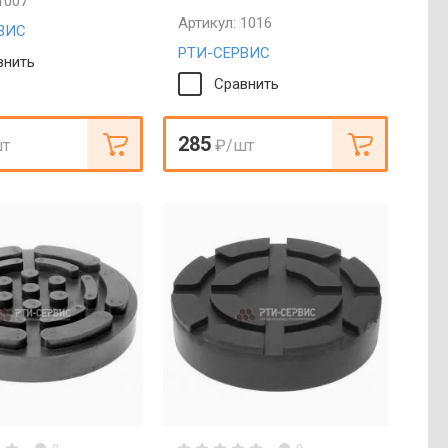
1007
Артикул:
1016
ВИС
РТИ-СЕРВИС
внить
Сравнить
285
шт
₽
/шт