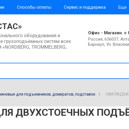
ии
Способы оплаты
Сервис и поддержка
Еще
СТАС»
Офис - Магазин. с 
онального оборудования и
Россия, 656037, Алта
же грузоподъёмных систем всех
Барнаул, Ул. Власих
ий «NORDBERG, TROMMELBERG,
зиновые для подъемников, домкратов, подставок
НАКЛАДКИ 
ЛЯ ДВУХСТОЕЧНЫХ ПОДЪЁ