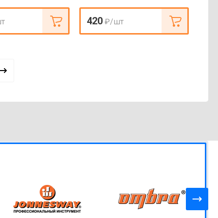
420
шт
₽
/шт