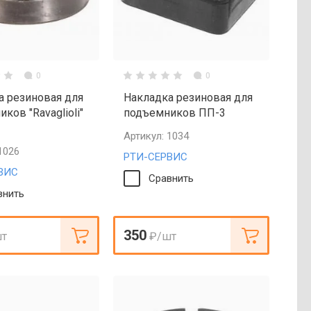
0
0
а резиновая для
Накладка резиновая для
ков "Ravaglioli"
подъемников ПП-3
Артикул:
1034
1026
РТИ-СЕРВИС
ВИС
Сравнить
внить
350
шт
₽
/шт