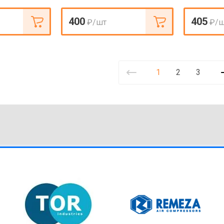
400
405
₽
/шт
₽
/
1
2
3