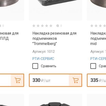
0
0
иновая для
Накладка резиновая для
Накладк
 ПЛД
подъемников
подъемни
"Trommelberg"
mid
Артикул:
1012
Артикул:
РТИ-СЕРВИС
РТИ-СЕР
Сравнить
Сра
330
335
₽
/шт
₽
/