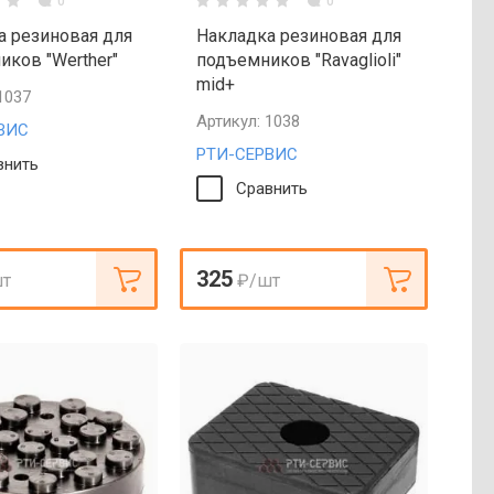
0
0
а резиновая для
Накладка резиновая для
ков "Werther"
подъемников "Ravaglioli"
mid+
1037
Артикул:
1038
ВИС
РТИ-СЕРВИС
внить
Сравнить
325
шт
₽
/шт