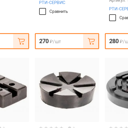
Артикул:
РТИ-СЕРВИС
РТИ-СЕР
Сравнить
Сра
270
280
₽
/шт
₽
/