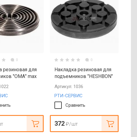
0
0
а резиновая для
Накладка резиновая для
иков "ОМА" max
подъемников "HESHBON"
1022
Артикул:
1036
ВИС
РТИ-СЕРВИС
внить
Сравнить
372
шт
₽
/шт