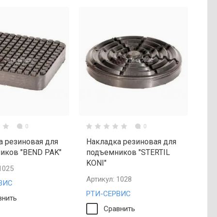
0
0
а резиновая для
Накладка резиновая для
иков "BEND PAK"
подъемников "STERTIL
KONI"
1025
Артикул:
1028
ВИС
РТИ-СЕРВИС
внить
Сравнить