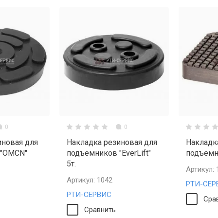
0
0
иновая для
Накладка резиновая для
Накладк
 "OMCN"
подъемников "EverLift"
подъемн
5т.
Артикул:
Артикул:
1042
РТИ-СЕР
РТИ-СЕРВИС
Сра
Сравнить