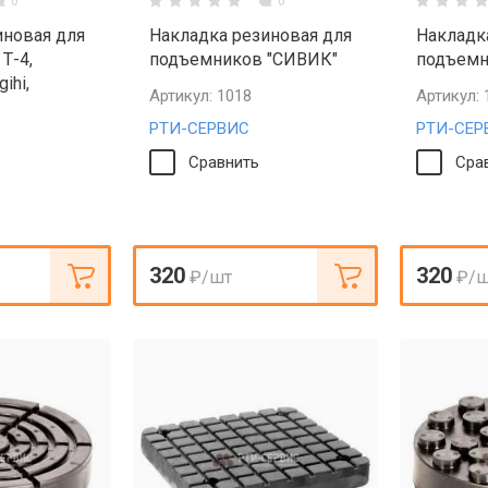
0
0
иновая для
Накладка резиновая для
Накладк
Т-4,
подъемников "СИВИК"
подъемни
ihi,
Артикул:
1018
Артикул:
РТИ-СЕРВИС
РТИ-СЕР
Сравнить
Сра
320
320
₽
/шт
₽
/