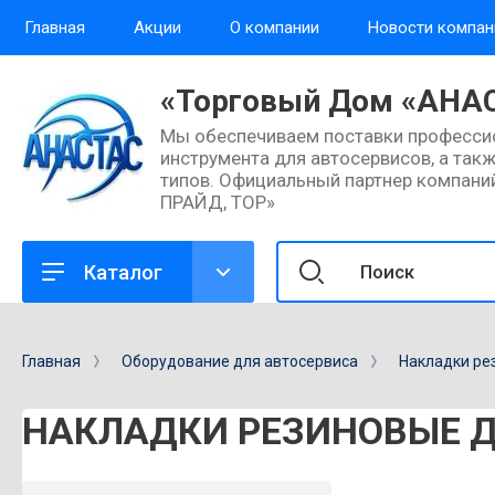
Главная
Акции
О компании
Новости компан
«Торговый Дом «АНА
назад
назад
Мы обеспечиваем поставки професси
инструмента для автосервисов, а так
О компании
Сервис и поддержка
типов. Официальный партнер компан
ПРАЙД, ТОР»
Общие сведения о компании
Доставка товаров
Контакты
Обмен и возврат товара
Каталог
Отзывы
Каталоги
Главная
Оборудование для автосервиса
Накладки ре
Учредительные документы
Ремонт и услуги
компании
НАКЛАДКИ РЕЗИНОВЫЕ Д
Гарантия