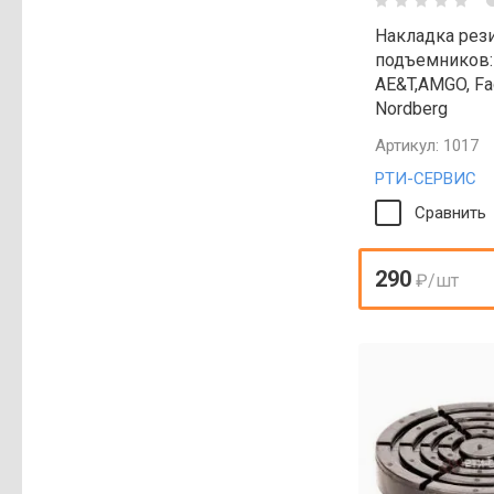
Накладка рез
подъемников: 
AE&T,AMGO, Fag
Nordberg
Артикул:
1017
РТИ-СЕРВИС
Сравнить
290
₽
/шт