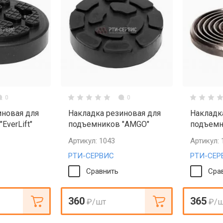
0
0
иновая для
Накладка резиновая для
Накладк
EverLift"
подъемников "AMGO"
подъемн
Артикул:
1043
Артикул:
РТИ-СЕРВИС
РТИ-СЕР
Сравнить
Сра
360
365
₽
/шт
₽
/