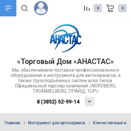
0
0
назад
назад
О компании
Сервис и поддержка
Общие сведения о компании
Доставка товаров
«Торговый Дом «АНАСТАС»
Мы обеспечиваем поставки профессионального
Контакты
Обмен и возврат товара
оборудования и инструмента для автосервисов, а
также грузоподъёмных систем всех типов.
Отзывы
Каталоги
Официальный партнер компаний «NORDBERG,
TROMMELBERG, ПРАЙД, ТОР»
Учредительные документы
Ремонт и услуги
8 (3852) 52-99-14
компании
Гарантия
Главная
Инструмент для автосервиса
Ключи гаечные и н