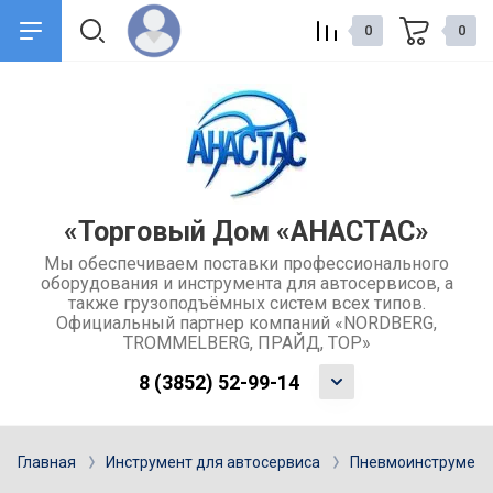
0
0
назад
назад
О компании
Сервис и поддержка
Общие сведения о компании
Доставка товаров
«Торговый Дом «АНАСТАС»
Мы обеспечиваем поставки профессионального
Контакты
Обмен и возврат товара
оборудования и инструмента для автосервисов, а
также грузоподъёмных систем всех типов.
Отзывы
Каталоги
Официальный партнер компаний «NORDBERG,
TROMMELBERG, ПРАЙД, ТОР»
Учредительные документы
Ремонт и услуги
8 (3852) 52-99-14
компании
Гарантия
Главная
Инструмент для автосервиса
Пневмоинструмент