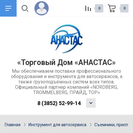
0
0
назад
назад
О компании
Сервис и поддержка
Общие сведения о компании
Доставка товаров
«Торговый Дом «АНАСТАС»
Мы обеспечиваем поставки профессионального
Контакты
Обмен и возврат товара
оборудования и инструмента для автосервисов, а
также грузоподъёмных систем всех типов.
Отзывы
Каталоги
Официальный партнер компаний «NORDBERG,
TROMMELBERG, ПРАЙД, ТОР»
Учредительные документы
Ремонт и услуги
8 (3852) 52-99-14
компании
Гарантия
Главная
Инструмент для автосервиса
Съемники, приспо