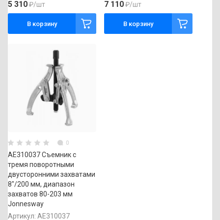
5 310
7 110
₽
/шт
₽
/шт
В корзину
В корзину
0
AE310037 Съемник с
тремя поворотными
двусторонними захватами
8"/200 мм, диапазон
захватов 80-203 мм
Jonnesway
Артикул:
AE310037