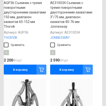
AGP36 Съемник с тремя
AE310034 Съемник с
поворотными
тремя поворотными
двусторонними захватами
двусторонними захватами
150 мм, диапазон
3"/75 мм, диапазон
захватов 60-152 мм
захватов 40-76 мм
Thorvik
Jonnesway
Артикул:
AGP36
Артикул:
AE310034
THORVIK
JONNESWAY
Сравнить
Сравнить
v
v
2 200
2 590
₽
/шт
₽
/шт
В корзину
В корзину