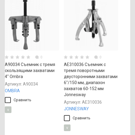
0
0
A90034 Съемник с тремя
AE310036 Съемник с
скользящими захватами
тремя поворотными
4" Ombra
двусторонними захватами
6"/150 мм, диапазон
Артикул:
A90034
захватов 60-152 мм
OMBRA
Jonnesway
Сравнить
Артикул:
AE310036
JONNESWAY
v
Сравнить
v