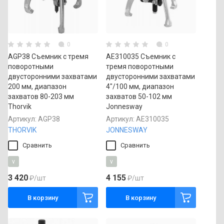
0
0
AGP38 Съемник с тремя
AE310035 Съемник с
поворотными
тремя поворотными
двусторонними захватами
двусторонними захватами
200 мм, диапазон
4"/100 мм, диапазон
захватов 80-203 мм
захватов 50-102 мм
Thorvik
Jonnesway
Артикул:
AGP38
Артикул:
AE310035
THORVIK
JONNESWAY
Сравнить
Сравнить
v
v
3 420
4 155
₽
/шт
₽
/шт
В корзину
В корзину