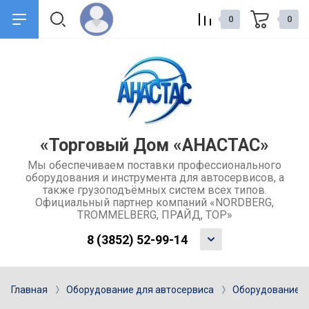
0
0
назад
назад
О компании
Сервис и поддержка
Общие сведения о компании
Доставка товаров
«Торговый Дом «АНАСТАС»
Мы обеспечиваем поставки профессионального
Контакты
Обмен и возврат товара
оборудования и инструмента для автосервисов, а
также грузоподъёмных систем всех типов.
Отзывы
Каталоги
Официальный партнер компаний «NORDBERG,
TROMMELBERG, ПРАЙД, ТОР»
Учредительные документы
Ремонт и услуги
8 (3852) 52-99-14
компании
Гарантия
Главная
Оборудование для автосервиса
Оборудование д