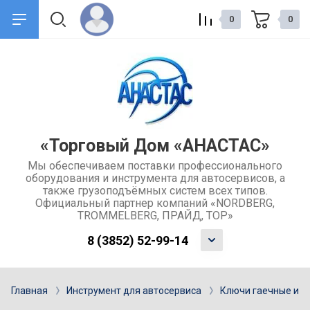
0
0
назад
назад
О компании
Сервис и поддержка
Общие сведения о компании
Доставка товаров
«Торговый Дом «АНАСТАС»
Мы обеспечиваем поставки профессионального
Контакты
Обмен и возврат товара
оборудования и инструмента для автосервисов, а
также грузоподъёмных систем всех типов.
Отзывы
Каталоги
Официальный партнер компаний «NORDBERG,
TROMMELBERG, ПРАЙД, ТОР»
Учредительные документы
Ремонт и услуги
8 (3852) 52-99-14
компании
Гарантия
Главная
Инструмент для автосервиса
Ключи гаечные и н