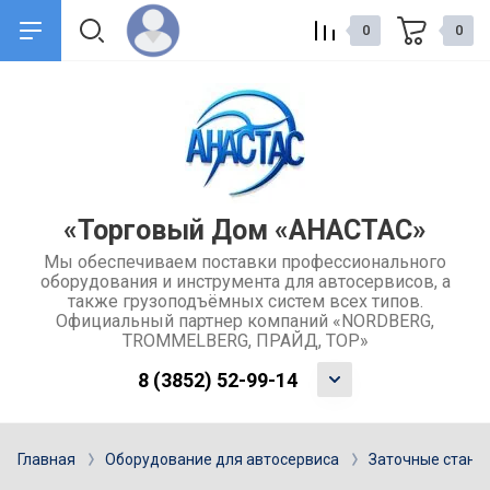
0
0
назад
назад
О компании
Сервис и поддержка
Общие сведения о компании
Доставка товаров
«Торговый Дом «АНАСТАС»
Мы обеспечиваем поставки профессионального
Контакты
Обмен и возврат товара
оборудования и инструмента для автосервисов, а
также грузоподъёмных систем всех типов.
Отзывы
Каталоги
Официальный партнер компаний «NORDBERG,
TROMMELBERG, ПРАЙД, ТОР»
Учредительные документы
Ремонт и услуги
8 (3852) 52-99-14
компании
Гарантия
Главная
Оборудование для автосервиса
Заточные станк